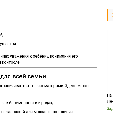
й;
лушается.
пах уважения к ребёнку, понимания его
 контроле.
для всей семьи
ограничивается только матерями. Здесь можно
На
Ле
ны в беременности и родах;
За
 поддержкой для молодого поколения;