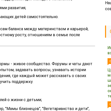
На
ями развития;
со
вающих детей самостоятельно.
сам баланса между материнством и карьерой,
стному росту, отношениям в семье после
И
в
формы - живое сообщество. Форумы и чаты дают
пытом, задавать вопросы, узнавать истории
Ц
м
дения, где каждый может рассказать о своих
ш
лучить поддержку.
з
о
т
лей о жизни с детьми;
р, "Мамы близнецов", "Вегетарианство и дети",