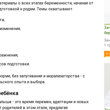
териалы о всех этапах беременности, начиная от
дготовкой к родам. Темы охватывают:
ти;
За
изменения;
бе
Зач
1 т
0
ражнения;
сов подготовки.
рме, без запугивания и морализаторства - с
ьского опыта и выбора.
ребёнка
ыша - это время перемен, адаптации и новых
родителей в этом этапе, предлагая:
За