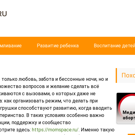
ru
рмливание
Развитие ребенка
Воспитание дете
Пох
 только любовь, забота и бессонные ночи, но и
ножество вопросов и желание сделать всё
киваются с вызовами, о которых даже не
: как организовать режим, что делать при
игрушки способствуют развитию, когда вводить
Меди
атеринство. В таких условиях особенно важно
абор
ции, поддержку и сообщество
трите здесь:
https://momspace.ru/
. Именно такую