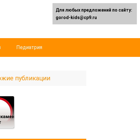
Для любых предложений по сайту:
gorod-kids@cp9.ru
й
Педиатрия
ожие публикации
каментозный
т