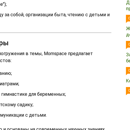
Д
");
п
у за собой, организации быта, чтению с детьми и
Ж
д
ары
о погружения в темы, Momspace предлагает
З
стов:
б
анию;
К
иатрами;
й гимнастике для беременных;
тскому садику;
ммуникации с детьми.
 и основаны на современных научных знаниях.