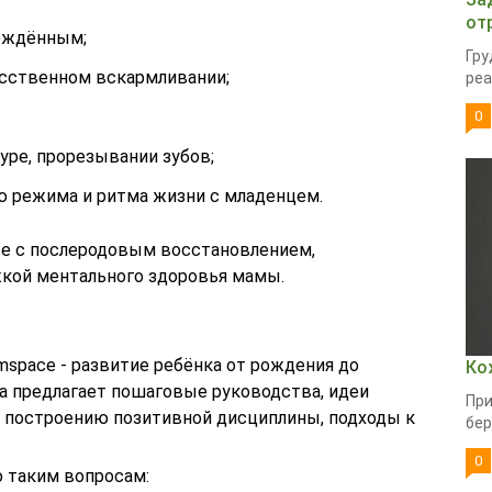
от
рождённым;
Гру
сственном вскармливании;
реа
0
уре, прорезывании зубов;
 режима и ритма жизни с младенцем.
е с послеродовым восстановлением,
жкой ментального здоровья мамы.
space - развитие ребёнка от рождения до
Ко
а предлагает пошаговые руководства, идеи
При
 построению позитивной дисциплины, подходы к
бер
0
о таким вопросам: