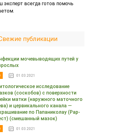
ш эксперт всегда готов помочь
ветом.
Свежие публикации
нфекции мочевыводящих путей у
зрослых
0
01.03.2021
итологическое исследование
азков (соскобов) с поверхности
ейки матки (наружного маточного
ева) и цервикального канала —
крашивание по Папаниколау (Рар-
ест) (смешанный мазок)
0
01.03.2021