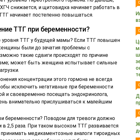
 ХГЧ снижается, и щитовидка начинает работать в
И
ТТГ начинает постепенно повышаться.
в
ние ТТГ при беременности?
е уровня ТТГ у будущей мамы? Если ТТГ повышен
Ц
женщины были до зачатия проблемы с
м
ш
зможно такие сдвиги происходят по причине
з
изме; может быть женщина испытывает сильные
о
агрузки.
т
онения концентрации этого гормона не всегда
 чтобы исключить негативные при беременности
ой и своевременно посещать эндокринолога,
Д
чень внимательно прислушиваться к малейшим
п
и беременности? Поводом для тревоги должно
Ж
в 2,5 раза. При таком высоком ТТГ развивается
д
о принимать медикаментозные аналоги тироидных