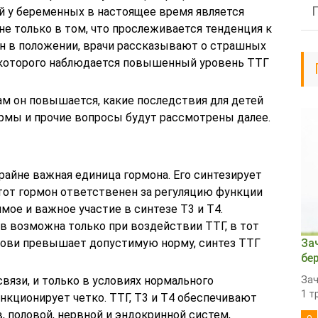
 у беременных в настоящее время является
не только в том, что прослеживается тенденция к
н в положении, врачи рассказывают о страшных
 которого наблюдается повышенный уровень ТТГ
нам он повышается, какие последствия для детей
рмы и прочие вопросы будут рассмотрены далее.
райне важная единица гормона. Его синтезирует
этот гормон ответственен за регуляцию функции
ое и важное участие в синтезе Т3 и Т4.
в возможна только при воздействии ТТГ, в тот
рови превышает допустимую норму, синтез ТТГ
За
бе
вязи, и только в условиях нормального
Зач
1 т
нкционирует четко. ТТГ, Т3 и Т4 обеспечивают
, половой, нервной и эндокринной систем,