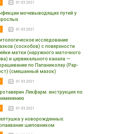
0
01.03.2021
нфекции мочевыводящих путей у
зрослых
0
01.03.2021
итологическое исследование
азков (соскобов) с поверхности
ейки матки (наружного маточного
ева) и цервикального канала —
крашивание по Папаниколау (Рар-
ест) (смешанный мазок)
0
01.03.2021
ротаверин Лекфарм: инструкция по
рименению
0
01.03.2021
елтушка у новорожденных:
опаивание шиповником