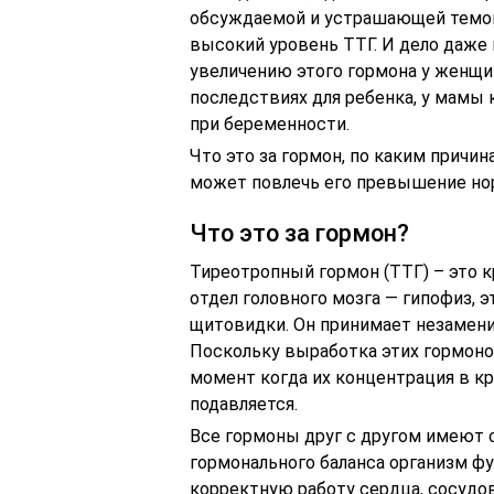
обсуждаемой и устрашающей темой
высокий уровень ТТГ. И дело даже 
увеличению этого гормона у женщи
последствиях для ребенка, у мамы
при беременности.
Что это за гормон, по каким причи
может повлечь его превышение но
Что это за гормон?
Тиреотропный гормон (ТТГ) – это к
отдел головного мозга — гипофиз, 
щитовидки. Он принимает незаменим
Поскольку выработка этих гормоно
момент когда их концентрация в к
подавляется.
Все гормоны друг с другом имеют с
гормонального баланса организм фу
корректную работу сердца, сосудов