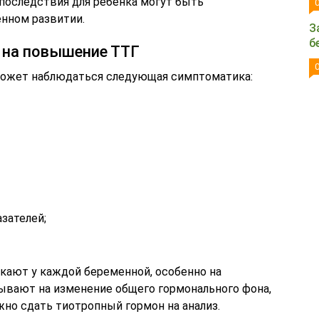
 последствия для ребенка могут быть
нном развитии.
З
б
на повышение ТТГ
может наблюдаться следующая симптоматика:
зателей;
кают у каждой беременной, особенно на
сывают на изменение общего гормонального фона,
жно сдать тиотропный гормон на анализ.