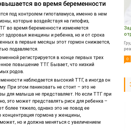
овышается во время беременности
тся под контролем гипоталамуса, именно в нем
оны, которые воздействуя на гипофиз,
ТТГ во время беременности изменяется
За
от
от здоровья женщины и ребенка, но и от срока
менных в первые месяцы этот гормон снижается,
Гру
тью подавляется.
реа
ременной регистрируется в конце первых трех
0
енное повышение ТТГ. Бывает, что низкий
мых родов.
еменности наблюдается высокий ТТГ, а иногда он
у. При этом паниковать не стоит – это не
озы для малыша не представляет. Но если ТТГ при
о, это может представлять риск для ребенка –
т более тяжело, однако это не повод ее
то концентрация гормона у женщины,
ожет, но и должна меняться с увеличением