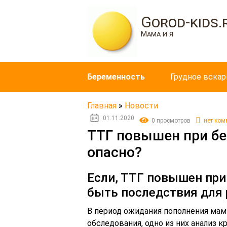
Gorod-kids.
Мама и я
Беременность
Грудное вска
Главная
»
Новости
01.11.2020
0 просмотров
нет ком
ТТГ повышен при бе
опасно?
Если, ТТГ повышен при
быть последствия для 
В период ожидания пополнения мам
обследования, одно из них анализ 