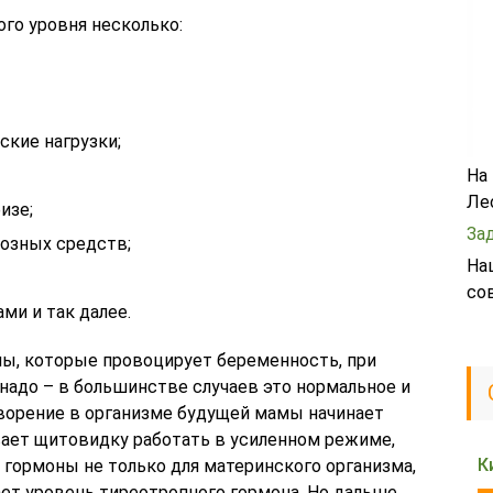
го уровня несколько:
кие нагрузки;
На
Ле
изе;
За
озных средств;
На
со
ми и так далее.
ны, которые провоцирует беременность, при
адо – в большинстве случаев это нормальное и
ворение в организме будущей мамы начинает
вает щитовидку работать в усиленном режиме,
К
гормоны не только для материнского организма,
ает уровень тиреотропного гормона. Но дальше,