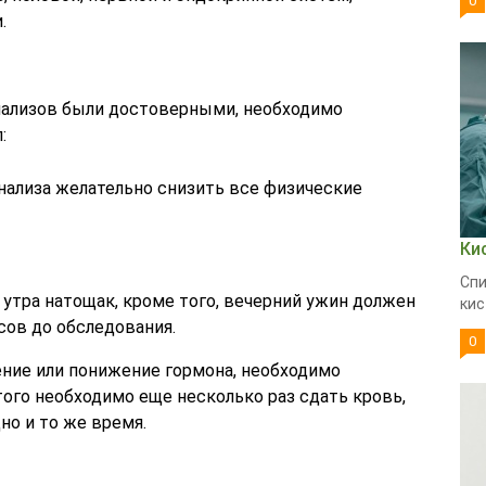
0
.
нализов были достоверными, необходимо
:
анализа желательно снизить все физические
Ки
Спи
 утра натощак, кроме того, вечерний ужин должен
кис
асов до обследования.
0
ение или понижение гормона, необходимо
того необходимо еще несколько раз сдать кровь,
но и то же время.