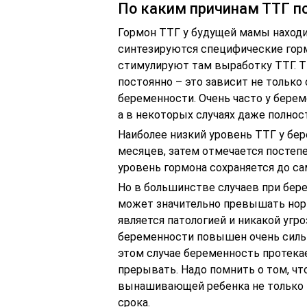
По каким причинам ТТГ п
Гормон ТТГ у будущей мамы находи
синтезируются специфические горм
стимулируют там выработку ТТГ. 
постоянно – это зависит не только 
беременности. Очень часто у бере
а в некоторых случаях даже полнос
Наиболее низкий уровень ТТГ у бе
месяцев, затем отмечается постеп
уровень гормона сохраняется до са
Но в большинстве случаев при бер
может значительно превышать норм
является патологией и никакой угр
беременности повышен очень сильн
этом случае беременность протекае
прерывать. Надо помнить о том, ч
вынашивающей ребенка не только м
срока.