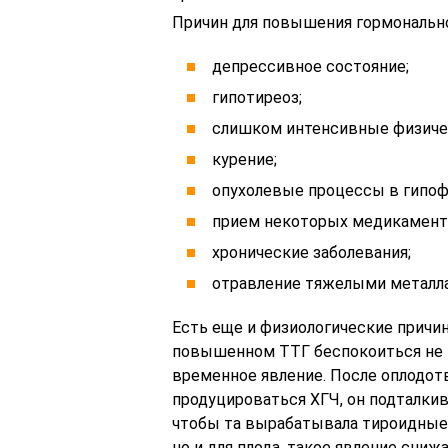
Причин для повышения гормонально
депрессивное состояние;
гипотиреоз;
слишком интенсивные физичес
курение;
опухолевые процессы в гипоф
прием некоторых медикамент
хронические заболевания;
отравление тяжелыми металла
Есть еще и физиологические причи
повышенном ТТГ беспокоиться не н
временное явление. После оплодот
продуцироваться ХГЧ, он подталки
чтобы та вырабатывала тироидные 
но и для плода, такое явление сниж