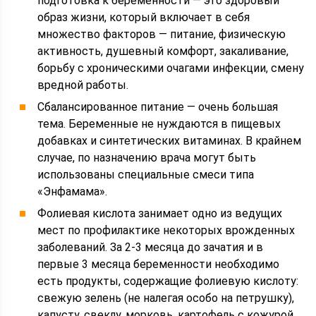
подготовка к беременности — это здоровый
образ жизни, который включает в себя
множество факторов — питание, физическую
активность, душевный комфорт, закаливание,
борьбу с хроническими очагами инфекции, смену
вредной работы.
Сбалансированное питание — очень большая
тема. Беременные не нуждаются в пищевых
добавках и синтетических витаминах. В крайнем
случае, по назначению врача могут быть
использованы специальные смеси типа
«Энфамама».
Фолиевая кислота занимает одно из ведущих
мест по профилактике некоторых врожденных
заболеваний. За 2-3 месяца до зачатия и в
первые 3 месяца беременности необходимо
есть продукты, содержащие фолиевую кислоту:
свежую зелень (не налегая особо на петрушку),
капусту, свеклу, морковь, картофель с кожурой,