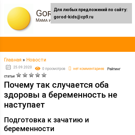
Для любых предложений по сайту:
Gorod-kids.ru
gorod-kids@cp9.ru
Мама и я
Главная
»
Новости
25.09.2020
0 просмотров
нет комментариев
Рейтинг
статьи
Почему так случается оба
здоровы а беременность не
наступает
Подготовка к зачатию и
беременности