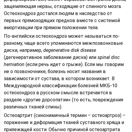
защемляющая нервы, отходящие от спинного мозга.
Остеохондроз достался людям в наследство от
первых прямоходящих предков вместе с системой
амортизации при прямом положении тела.
По-английски остеохондроз может называться по-
разному, чаще всего упоминаются межпозвонковые
диски, например,
degenerative disk disease
(дегенеративное заболевание диска) или
spinal disc
herniation
(если речь идет о грыже). Если мы говорим
не о позвоночнике, болезнь носит названия в
зависимости от сустава, в котором возникает. В
Международной классификации болезней МКБ-10
остеохондроз в русском смысле встречается в
разделе «другие дорсопатии» (то есть, повреждения
различных тканей спины).
Остеоартрит (синонимичный термин – остеоартроз) –
поражение и деформация тканей суставного хряща и
прилежащей кости. Обычно причиной остеоартрита