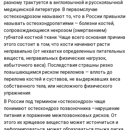
разному трактуется в англоязычной и русскоязычной
медицинской литературе. В первомслучае
остеохондрозом называют то, что в России привыкли
называть остеохондропатиями — болезни костей,
сопровождающиеся некрозом (омертвением)
губчатой костной ткани. Чаще всего основная причина
этого состоит в том, что кости начинают расти
неправильно (от нехватки определенных питательных
веществ, неправильных физических нагрузок,
избыточного веса). Последствия страшны резко
повышающимся риском переломов — вплоть до
перелома костей и суставов, не выдержавших веса
собственного тела, или несложного физического
упражнения.
В России под термином «остеохондроз» чаще
понимают остеохондроз позвоночника —нарушение
питания и поражение межпозвонковых дисков. От
этого их хрящевое вещество может истончиться и
деформироваться, может образоваться грыжа диска,