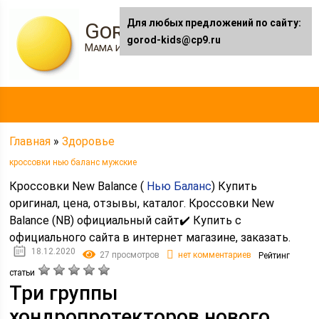
Для любых предложений по сайту:
Gorod-kids.ru
gorod-kids@cp9.ru
Мама и я
Главная
»
Здоровье
кроссовки нью баланс мужские
Кроссовки New Balance (
Нью Баланс
) Купить
оригинал, цена, отзывы, каталог. Кроссовки New
Balance (NB) официальный сайт✔️ Купить с
официального сайта в интернет магазине, заказать.
18.12.2020
27 просмотров
нет комментариев
Рейтинг
статьи
Три группы
хондропротекторов нового