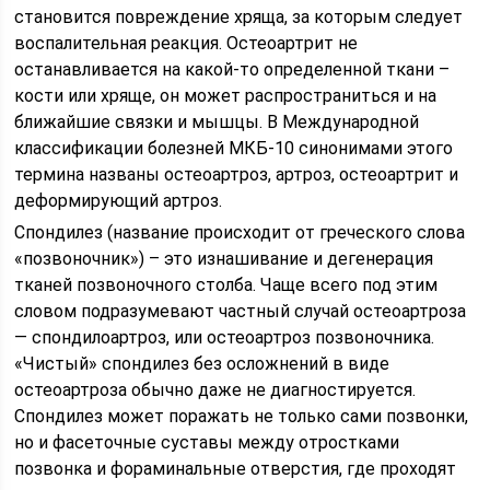
становится повреждение хряща, за которым следует
воспалительная реакция. Остеоартрит не
останавливается на какой-то определенной ткани –
кости или хряще, он может распространиться и на
ближайшие связки и мышцы. В Международной
классификации болезней МКБ-10 синонимами этого
термина названы остеоартроз, артроз, остеоартрит и
деформирующий артроз.
Спондилез (название происходит от греческого слова
«позвоночник») – это изнашивание и дегенерация
тканей позвоночного столба. Чаще всего под этим
словом подразумевают частный случай остеоартроза
— спондилоартроз, или остеоартроз позвоночника.
«Чистый» спондилез без осложнений в виде
остеоартроза обычно даже не диагностируется.
Спондилез может поражать не только сами позвонки,
но и фасеточные суставы между отростками
позвонка и фораминальные отверстия, где проходят