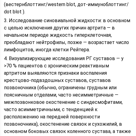
(вестернблоттинг/western blot, дот-иммуноблоттинг/
dot blot ).
3. Исследование синовиальной жидкости: в основном
с целью исключения других причин артрита — в
начальном периоде жидкость гиперклеточная,
преобладают нейтрофилы, позже — возрастает число
лимфоцитов, иногда клетки Рейтера.
4. Визуализирующие исследования РГ суставов — у
>70 % пациентов с хроническим реактивным
артритом выявляются признаки воспаления
крестцово-подвздошных суставов, суставов
позвоночника (обычно, ограничены грудным или
поясничным отделами, часто несимметричные —
межпозвонковое окостенение с синдесмофитами,
часто асимметричными, с тенденцией к
расположению на передней поверхности
позвоночника), окостенение связок и сухожилий, в
основном боковых связок коленного сустава, а также