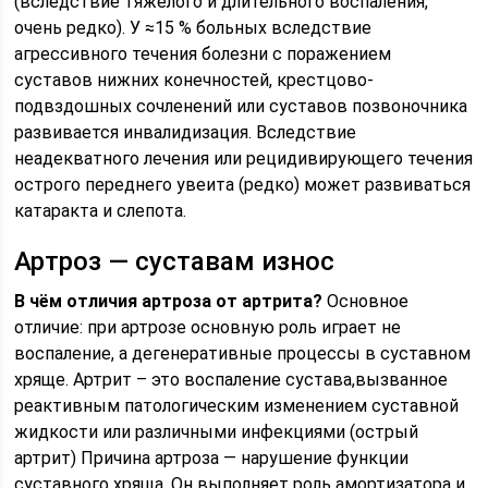
(вследствие тяжелого и длительного воспаления,
очень редко). У ≈15 % больных вследствие
агрессивного течения болезни с поражением
суставов нижних конечностей, крестцово-
подвздошных сочленений или суставов позвоночника
развивается инвалидизация. Вследствие
неадекватного лечения или рецидивирующего течения
острого переднего увеита (редко) может развиваться
катаракта и слепота.
Артроз — суставам износ
В чём отличия артроза от артрита?
Основное
отличие: при артрозе основную роль играет не
воспаление, а дегенеративные процессы в суставном
хряще. Артрит – это воспаление сустава,вызванное
реактивным патологическим изменением суставной
жидкости или различными инфекциями (острый
артрит) Причина артроза — нарушение функции
суставного хряща. Он выполняет роль амортизатора и