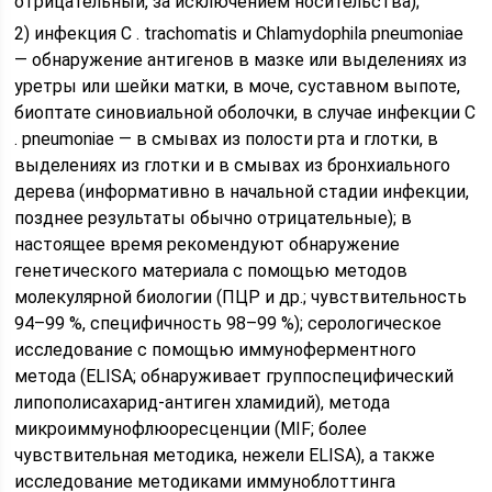
отрицательный, за исключением носительства);
2) инфекция C . trachomatis и Chlamydophila pneumoniae
— обнаружение антигенов в мазке или выделениях из
уретры или шейки матки, в моче, суставном выпоте,
биоптате синовиальной оболочки, в случае инфекции C
. pneumoniae — в смывах из полости рта и глотки, в
выделениях из глотки и в смывах из бронхиального
дерева (информативно в начальной стадии инфекции,
позднее результаты обычно отрицательные); в
настоящее время рекомендуют обнаружение
генетического материала с помощью методов
молекулярной биологии (ПЦР и др.; чувствительность
94–99 %, специфичность 98–99 %); серологическое
исследование с помощью иммуноферментного
метода (ELISA; обнаруживает группоспецифический
липополисахарид-антиген хламидий), метода
микроиммунофлюоресценции (MIF; более
чувствительная методика, нежели ELISA), а также
исследование методиками иммуноблоттинга