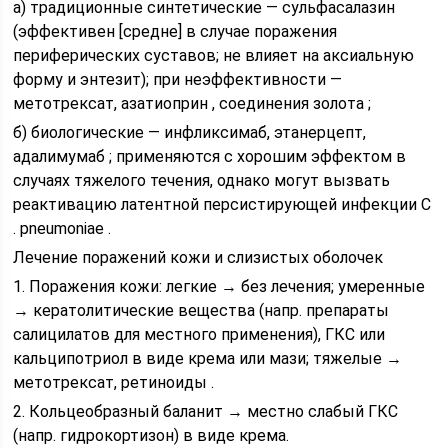
а) традиционные синтетические — сульфасалазин
(эффективен [средне] в случае поражения
периферических суставов; не влияет на аксиальную
форму и энтезит); при неэффективности —
метотрексат, азатиоприн , соединения золота ;
б) биологические — инфликсимаб, этанерцепт,
адалимумаб ; применяются с хорошим эффектом в
случаях тяжелого течения, однако могут вызвать
реактивацию латентной персистирующей инфекции C
. pneumoniae .
Лечение поражений кожи и слизистых оболочек
1. Поражения кожи: легкие → без лечения; умеренные
→ кератолитические вещества (напр. препараты
салицилатов для местного применения), ГКС или
кальципотриол в виде крема или мази; тяжелые →
метотрексат, ретиноиды .
2. Кольцеобразный баланит → местно слабый ГКС
(напр. гидрокортизон) в виде крема.