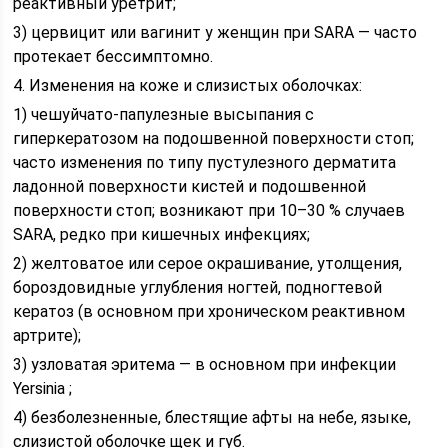
реактивный уретрит;
3) цервицит или вагинит у женщин при SARA — часто
протекает бессимптомно.
4. Изменения на коже и слизистых оболочках:
1) чешуйчато-папулезные высыпания с
гиперкератозом на подошвенной поверхности стоп;
часто изменения по типу пустулезного дерматита
ладонной поверхности кистей и подошвенной
поверхности стоп; возникают при 10–30 % случаев
SARA, редко при кишечных инфекциях;
2) желтоватое или серое окрашивание, утолщения,
бороздовидные углубления ногтей, подногтевой
кератоз (в основном при хроническом реактивном
артрите);
3) узловатая эритема — в основном при инфекции
Yersinia ;
4) безболезненные, блестящие афты на небе, языке,
слизистой оболочке щек и губ.