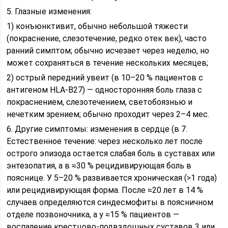
5. Глазные изменения:
1) конъюнктивит, обычно небольшой тяжести
(покраснение, слезотечение, редко отек век), часто
ранний симптом; обычно исчезает через неделю, но
может сохраняться в течение нескольких месяцев;
2) острый передний увеит (в 10–20 % пациентов с
антигеном HLA-B27) — односторонняя боль глаза с
покраснением, слезотечением, светобоязнью и
нечетким зрением; обычно проходит через 2–4 мес.
6. Другие симптомы: изменения в сердце (в 7.
Естественное течение: через несколько лет после
острого эпизода остается слабая боль в суставах или
энтезопатия, а в ≈30 % рецидивирующая боль в
пояснице. У 5–20 % развивается хроническая (>1 года)
или рецидивирующая форма. После ≈20 лет в 14 %
случаев определяются синдесмофиты в поясничном
отделе позвоночника, а у ≈15 % пациентов —
воспаление крестцово-подвздошных суставов 3 или