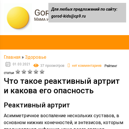
Для любых предложений по сайту:
Gorod-kids.ru
gorod-kids@cp9.ru
Мама и я
Главная
»
Здоровье
01.03.2021
37 просмотров
нет комментариев
Рейтинг
статьи
Что такое реактивный артрит
и какова его опасность
Реактивный артрит
Асимметричное воспаление нескольких суставов, в
основном нижних конечностей, и энтезисов, которым