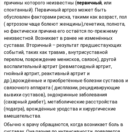
причины которого неизвестны (
первичный
, или
спонтанный). Первичный артроз может быть
обусловлен факторами риска, такими как возраст, пол
( артрозом чаще болеют женщины),генетика, полнота,
но фактически причина его остаётся по-прежнему
неизвестной. Возникает в ранее не изменённых
суставах. Вторичный – результат предшествующих
событий, таких как травма , внутрисуставной
перелом, повреждение менисков, связок), другой
воспалительный артрит (ревматоидный артрит,
гнойный артрит, реактивный артрит и
др.),врождённые и приобретённые болезни суставов и
связочного аппарата ( дисплазии, рецидивирующие
вывихи суставов), эндокринные заболевания
(сахарный диабет), метаболические расстройства
(подагра), врождённые уродства и хирургические
вмешательства.
Обычно к врачу обращаются, когда возникает боль в
суставах. Она разная по интенсивности, появляется