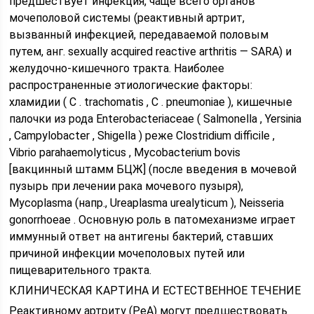
предшествует инфекция, чаще всего органов
мочеполовой системы (реактивный артрит,
вызванный инфекцией, передаваемой половым
путем, анг. sexually acquired reactive arthritis — SARA) и
желудочно-кишечного тракта. Наиболее
распространенные этиологические факторы:
хламидии ( C . trachomatis , C . pneumoniae ), кишечные
палочки из рода Enterobacteriaceae ( Salmonella , Yersinia
, Campylobacter , Shigella ) реже Clostridium difficile ,
Vibrio parahaemolyticus , Mycobacterium bovis
[вакцинный штамм БЦЖ] (после введения в мочевой
пузырь при лечении рака мочевого пузыря),
Mycoplasma (напр., Ureaplasma urealyticum ), Neisseria
gonorrhoeae . Основную роль в патомеханизме играет
иммунный ответ на антигены бактерий, ставших
причиной инфекции мочеполовых путей или
пищеварительного тракта.
КЛИНИЧЕСКАЯ КАРТИНА И ЕСТЕСТВЕННОЕ ТЕЧЕНИЕ
Реактивному артриту (РеА) могут предшествовать