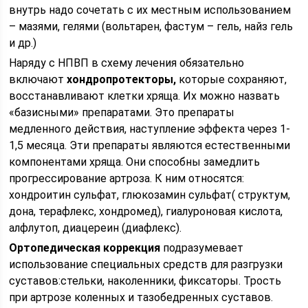
внутрь надо сочетать с их местным использованием
– мазями, гелями (вольтарен, фастум – гель, найз гель
и др.)
Наряду с НПВП в схему лечения обязательно
включают
хондропротекторы,
которые сохраняют,
восстанавливают клетки хряща. Их можно назвать
«базисными» препаратами. Это препараты
медленного действия, наступление эффекта через 1-
1,5 месяца. Эти препараты являются естественными
компонентами хряща. Они способны замедлить
прогрессирование артроза. К ним относятся:
хондроитин сульфат, глюкозамин сульфат( структум,
дона, терафлекс, хондромед), гиалуроновая кислота,
алфлутоп, диацереин (диафлекс).
Ортопедическая коррекция
подразумевает
использование специальных средств для разгрузки
суставов:стельки, наколенники, фиксаторы. Трость
при артрозе коленных и тазобедренных суставов.