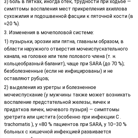
3) боль в пятках, иногда отек, трудности при ходьбе —
симптомы воспаления мест прикрепления ахиллова
сухожилия и подошвенной фасции к пяточной кости (в
≈20 %).
3. Изменения в мочеполовой системе:
1) пузырьки, эрозии или пятна, главным образом, в
области наружного отверстия мочеиспускательного
канала, на головке или теле полового члена (т. н.
кольцеобразный баланит), чаще при SARA (до 70 %);
безболезненные (если не инфицированы) и не
оставляют рубцов;
2) выделения из уретры и болезненное
мочеиспускание (у мужчины также может возникать
воспаление предстательной железы, яичек и
придатков яичек, мочевого пузыря) — симптомы
уретрита или цистита (особенно при инфекции C .
trachomatis ), у ≈80 % пациентов при SARA, у 10–30 %
больных с кишечной инфекцией развивается