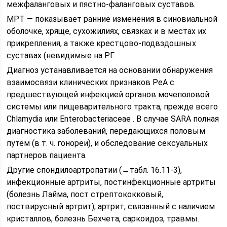
межфаланговых и пястно-фаланговых суставов.
МРТ — показывает ранние изменения в синовиальной
оболочке, хряще, сухожилиях, связках и в местах их
прикрепления, а также крестцово-подвздошных
суставах (невидимые на РГ.
Диагноз устанавливается на основании обнаружения
взаимосвязи клинических признаков РеА с
предшествующей инфекцией органов мочеполовой
системы или пищеварительного тракта, прежде всего
Chlamydia или Enterobacteriaceae . В случае SARA полная
диагностика заболеваний, передающихся половым
путем (в т. ч. гонореи), и обследование сексуальных
партнеров пациента.
Другие спондилоартропатии (→табл. 16.11-3),
инфекционные артриты, постинфекционные артриты
(болезнь Лайма, пост стрептококковый,
поствирусный артрит), артрит, связанный с наличием
кристаллов, болезнь Бехчета, саркоидоз, травмы.