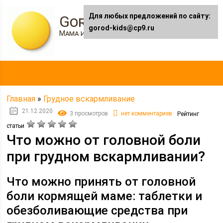
Для любых предложений по сайту:
Gorod-kids.ru
gorod-kids@cp9.ru
Мама и я
Главная
»
Грудное вскармливание
21.12.2020
3 просмотров
нет комментариев
Рейтинг
статьи
Что можно от головной боли
при грудном вскармливании?
Что можно принять от головной
боли кормящей маме: таблетки и
обезболивающие средства при