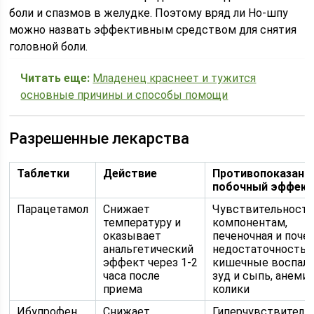
боли и спазмов в желудке. Поэтому вряд ли Но-шпу
можно назвать эффективным средством для снятия
головной боли.
Читать еще:
Младенец краснеет и тужится
основные причины и способы помощи
Разрешенные лекарства
Таблетки
Действие
Противопоказани
побочный эффек
Парацетамол
Снижает
Чувствительность
температуру и
компонентам,
оказывает
печеночная и поче
анальгетический
недостаточность,
эффект через 1-2
кишечные воспале
часа после
зуд и сыпь, анемия
приема
колики
Ибупрофен
Снижает
Гиперчувствитель