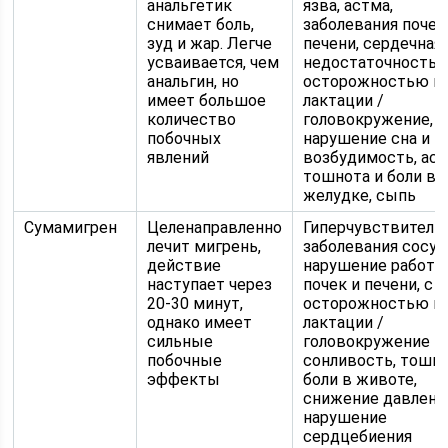
анальгетик
язва, астма,
снимает боль,
заболевания почек
зуд и жар. Легче
печени, сердечная
усваивается, чем
недостаточность, 
анальгин, но
осторожностью п
имеет большое
лактации /
количество
головокружение,
побочных
нарушение сна и
явлений
возбудимость, аст
тошнота и боли в
желудке, сыпь
Сумамигрен
Целенаправленно
Гиперчувствитель
лечит мигрень,
заболевания сосуд
действие
нарушение работ
наступает через
почек и печени, с
20-30 минут,
осторожностью п
однако имеет
лактации /
сильные
головокружение и
побочные
сонливость, тошно
эффекты
боли в животе,
снижение давлени
нарушение
сердцебиения