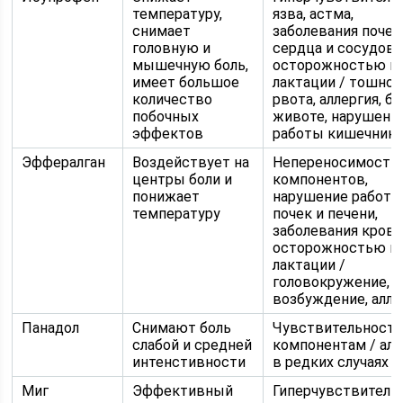
температуру,
язва, астма,
снимает
заболевания почек
головную и
сердца и сосудов, 
мышечную боль,
осторожностью п
имеет большое
лактации / тошнот
количество
рвота, аллергия, бо
побочных
животе, нарушени
эффектов
работы кишечник
Эффералган
Воздействует на
Непереносимость
центры боли и
компонентов,
понижает
нарушение работ
температуру
почек и печени,
заболевания крови
осторожностью п
лактации /
головокружение,
возбуждение, алле
Панадол
Снимают боль
Чувствительность
слабой и средней
компонентам / алл
интенстивности
в редких случаях
Миг
Эффективный
Гиперчувствитель