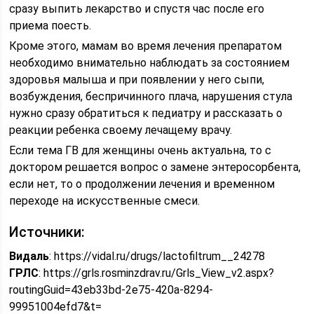
сразу выпить лекарство и спустя час после его
приема поесть.
Кроме этого, мамам во время лечения препаратом
необходимо внимательно наблюдать за состоянием
здоровья малыша и при появлении у него сыпи,
возбуждения, беспричинного плача, нарушения стула
нужно сразу обратиться к педиатру и рассказать о
реакции ребенка своему лечащему врачу.
Если тема ГВ для женщины очень актуальна, то с
доктором решается вопрос о замене энтеросорбента,
если нет, то о продолжении лечения и временном
переходе на искусственные смеси.
Источники:
Видаль
: https://vidal.ru/drugs/lactofiltrum__24278
ГРЛС
: https://grls.rosminzdrav.ru/Grls_View_v2.aspx?
routingGuid=43eb33bd-2e75-420a-8294-
99951004efd7&t=