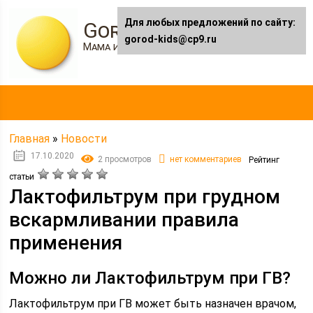
Для любых предложений по сайту:
Gorod-kids.ru
gorod-kids@cp9.ru
Мама и я
Главная
»
Новости
17.10.2020
2 просмотров
нет комментариев
Рейтинг
статьи
Лактофильтрум при грудном
вскармливании правила
применения
Можно ли Лактофильтрум при ГВ?
Лактофильтрум при ГВ может быть назначен врачом,