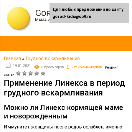
Для любых предложений по сайту:
Gorod-kids.ru
gorod-kids@cp9.ru
Мама и я
Главная
»
Грудное вскармливание
19.01.2021
0 просмотров
нет комментариев
Рейтинг
статьи
Применение Линекса в период
грудного вскармливания
Можно ли Линекс кормящей маме
и новорожденным
Иммунитет женщины после родов ослаблен, именно