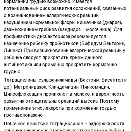
кормлении грудью возможно. Имеется
потенциальный риск развития осложнений, связанных
с возникновением аллергических реакций,
нарушением нормальной флоры кишечника (диарея),
размножением грибков (кандидоз – молочница). Для
профилактики дисбактериоза рекомендуется
назначение ребенку пробиотиков (Бифидум Бактерин,
Линекс). При возникновении аллергической реакции у
ребенка следует прекратить прием данного
антибиотика или временно прекратить кормление
грудью.
Тетрациклины, сульфаниламиды (Бактрим, Бисептол и
др.), Метронидазол, Клиндамицин, Линкомицин,
Ципрофлоксацин проникают в молоко, и вероятность
развития отрицательных реакций высока. Поэтому
применение этих лекарств при кормлении грудью
противопоказано.
Побочное действие тетрациклинов – задержка роста
ребенка, нарушение развития костной ткани и зубной