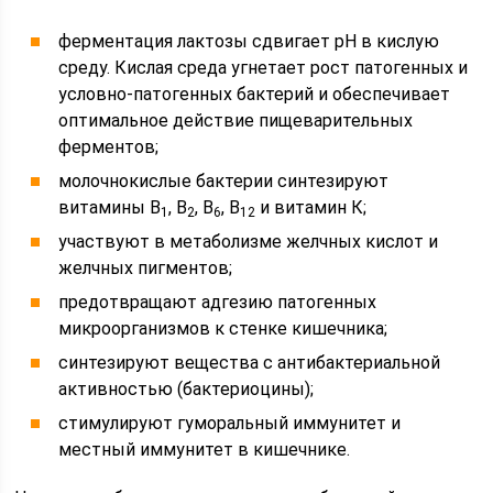
ферментация лактозы сдвигает рН в кислую
среду. Кислая среда угнетает рост патогенных и
условно-патогенных бактерий и обеспечивает
оптимальное действие пищеварительных
ферментов;
молочнокислые бактерии синтезируют
витамины B
, B
, B
, B
и витамин К;
1
2
6
12
участвуют в метаболизме желчных кислот и
желчных пигментов;
предотвращают адгезию патогенных
микроорганизмов к стенке кишечника;
синтезируют вещества с антибактериальной
активностью (бактериоцины);
стимулируют гуморальный иммунитет и
местный иммунитет в кишечнике.