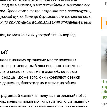
люд не меняется, а вот потребление экзотических
ы. Среди этих экзотов встречаются морепродукты,
усской кухне. Если до беременности вы могли есть
ин, то при грудном вскармливании отношение к ним
и, но можно ли их употреблять в период
ты?
несет нашему организму массу полезных
жат поставщиком белка высокого качества.
ные кислоты омега-3 и омега-6, которые
 сердца. Кроме того, они укрепляют стенки
Чт
давления, благотворно влияют на обмен
ко
об
м родившей женщины получает огромный набор
гр
сфор, кальций помогают справиться с витаминно-
Что