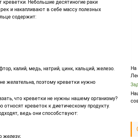
т креветки. Небольшие десятиногие раки
 рек и накапливают в себе массу полезных
ельце содержит:
На
тор, калий, медь, натрий, цинк, кальций, железо.
Ле
е желательна, поэтому креветки нужно
За
На
азать, что креветки не нужны нашему организму?
со
ю относят креветок к диетическому продукту.
одходят, ведь они способствуют:
 железу;