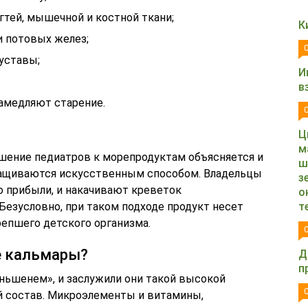
гтей, мышечной и костной ткани;
К
и потовых желез;
уставы;
И
в
замедляют старение.
Ц
м
ошение педиатров к морепродуктам объясняется и
ш
ыращиваются искусственным способом. Владельцы
з
 прибыли, и накачивают креветок
о
Безусловно, при таком подходе продукт несет
т
епшего детского организма.
е кальмары?
Д
п
ьшенем», и заслужили они такой высокой
й состав. Микроэлементы и витамины,