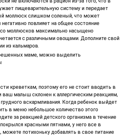
ки не включаются в рацион из-за того, что в
ружает пищеварительную систему и передает
й моллюск слишком соленый, что может
 негативно повлияет на общее состояние
мясо моллюсков максимально насыщено
четается с различными овощами. Дополните свой
и из кальмаров.
зрешенных маме, можно выделить
ы
сти креветкам, поэтому его не стоит вводить в
ли ваш малыш склонен к аллергическим реакциям,
 грудного вскармливания. Когда ребенок выйдет
вить в меню небольшое количество этого
едите за реакцией детского организма в течение
 покрылся красными пятнами, у него все в
, можете потихоньку добавлять в свое питание