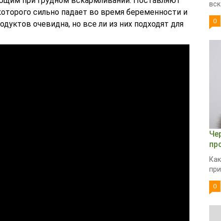
ющим при грудном вскармливании. Поставляют
вск
которого сильно падает во время беременности и
0
дуктов очевидна, но все ли из них подходят для
Че
пр
Как
при
0