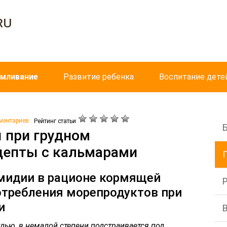
ru
рмливание
Развитие ребенка
Воспитание дете
ментариев
Рейтинг статьи
 при грудном
цепты с кальмарами
 мидии в рационе кормящей
отребления морепродуктов при
и
ью, в немалой степени подстраивается под