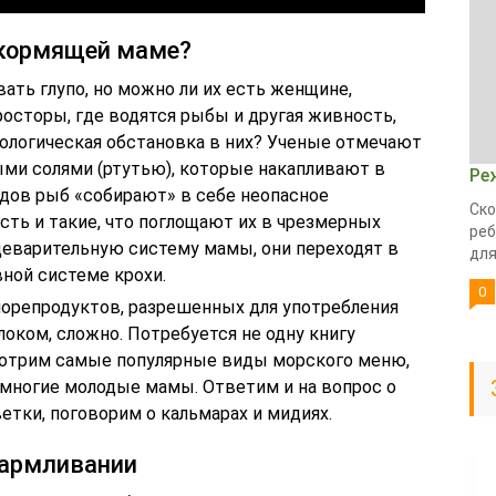
кормящей маме?
ать глупо, но можно ли их есть женщине,
сторы, где водятся рыбы и другая живность,
кологическая обстановка в них? Ученые отмечают
ми солями (ртутью), которые накапливают в
Ре
идов рыб «собирают» в себе неопасное
Ско
сть и такие, что поглощают их в чрезмерных
реб
ищеварительную систему мамы, они переходят в
для.
вной системе крохи.
0
орепродуктов, разрешенных для употребления
оком, сложно. Потребуется не одну книгу
мотрим самые популярные виды морского меню,
многие молодые мамы. Ответим и на вопрос о
тки, поговорим о кальмарах и мидиях.
кармливании