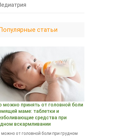
Педиатрия
Популярные статьи
о можно принять от головной боли
рмящей маме: таблетки и
езболивающие средства при
удном вскармливании
 можно от головной боли при грудном