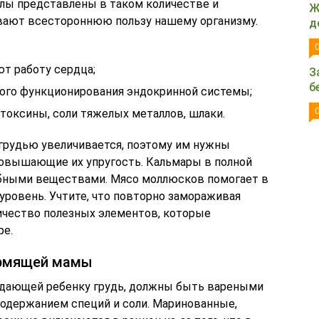
ы представлены в таком количестве и
Ж
вают всестороннюю пользу нашему организму.
д
т работу сердца;
З
б
ного функционирования эндокринной системы;
токсины, соли тяжелых металлов, шлаки.
 грудью увеличивается, поэтому им нужны
повышающие их упругость. Кальмары в полной
бными веществами. Мясо моллюсков помогает в
 уровень. Учтите, что повторно замораживая
ичество полезных элементов, которые
ре.
ормящей мамы
 дающей ребенку грудь, должны быть вареными
одержанием специй и соли. Маринованные,