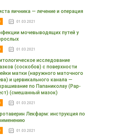
иста яичника — лечение и операция
0
01.03.2021
нфекции мочевыводящих путей у
зрослых
0
01.03.2021
итологическое исследование
азков (соскобов) с поверхности
ейки матки (наружного маточного
ева) и цервикального канала —
крашивание по Папаниколау (Рар-
ест) (смешанный мазок)
0
01.03.2021
ротаверин Лекфарм: инструкция по
рименению
0
01.03.2021