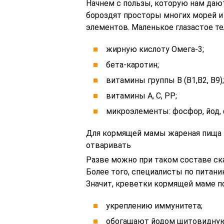
Начнем с пользы, которую нам даю
бороздят просторы многих морей и
элементов. Маленькое глазастое т
жирную кислоту Омега-3;
бета-каротин;
витамины группы В (В1,В2, В9);
витамины А, С, РР;
микроэлементы: фосфор, йод, ф
Для кормящей мамы жареная пища н
отваривать
Разве можно при таком составе ск
Более того, специалисты по питани
Значит, креветки кормящей маме п
укреплению иммунитета;
обогащают йодом щитовидную