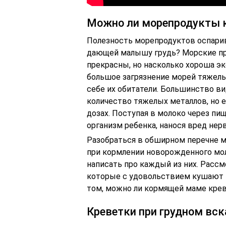
Можно ли морепродукты 
Полезность морепродуктов оспарив
дающей малышу грудь? Морские про
прекрасны, но насколько хороша э
большое загрязнение морей тяжелы
себе их обитатели. Большинство в
количество тяжелых металлов, но е
дозах. Поступая в молоко через п
организм ребенка, нанося вред нер
Разобраться в обширном перечне м
при кормлении новорожденного мол
написать про каждый из них. Расс
которые с удовольствием кушают 
том, можно ли кормящей маме креве
Креветки при грудном вс