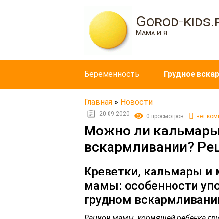
Gorod-kids.
Мама и я
Беременность
Грудное вска
Главная
»
Новости
20.09.2020
0 просмотров
нет ком
Можно ли кальмары
вскармливании? Ре
Креветки, кальмары и
мамы: особенности уп
грудном вскармливани
Рацион мамы, кормящей ребенка груд