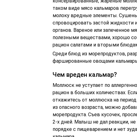
консервированные, жареные моллюс
таком виде мясо кальмаров перег
молоку вредные элементы. Сушены
спровоцировать застой жидкости и
органов. Вареное или запеченное 
полезными веществами, хорошо со
рацион салатами и вторыми блюдам
Среди блюд из морепродуктов, ра
фаршированные овощами кальмар
Чем вреден кальмар?
Моллюск не уступает по аллергенно
рацион в больших количествах. Ес
откажитесь от моллюска на период
из опасного возраста, можно доба
морепродукта. Съев кусочек, просл
2-х дней. Малыш не дал реакции, не
порядке с пищеварением и нет зуда
кальмара.