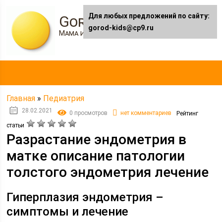
Для любых предложений по сайту:
Gorod-kids.ru
gorod-kids@cp9.ru
Мама и я
Главная
»
Педиатрия
28.02.2021
0 просмотров
нет комментариев
Рейтинг
статьи
Разрастание эндометрия в
матке описание патологии
толстого эндометрия лечение
Гиперплазия эндометрия –
симптомы и лечение