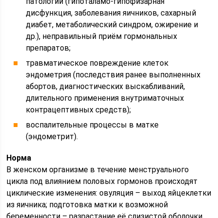
патологий (гипоталамо-гипофизарная
дисфункция, заболевания яичников, сахарный
диабет, метаболический синдром, ожирение и
др.), неправильный приём гормональных
препаратов;
травматическое повреждение клеток
эндометрия (последствия ранее выполненных
абортов, диагностических выскабливаний,
длительного применения внутриматочных
контрацептивных средств);
воспалительные процессы в матке
(эндометрит).
Норма
В женском организме в течение менструального
цикла под влиянием половых гормонов происходят
циклические изменения: овуляция – выход яйцеклетки
из яичника; подготовка матки к возможной
беременности – разрастание её слизистой оболочки