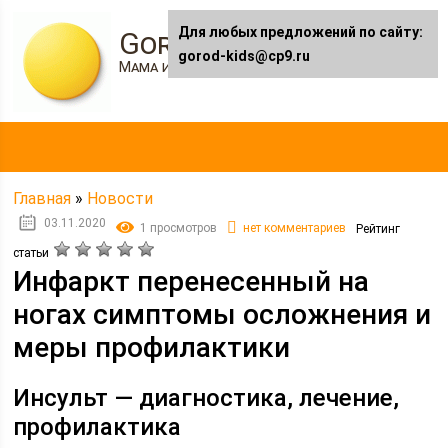
Для любых предложений по сайту:
Gorod-kids.ru
gorod-kids@cp9.ru
Мама и я
Главная
»
Новости
03.11.2020
1 просмотров
нет комментариев
Рейтинг
статьи
Инфаркт перенесенный на
ногах симптомы осложнения и
меры профилактики
Инсульт — диагностика, лечение,
профилактика