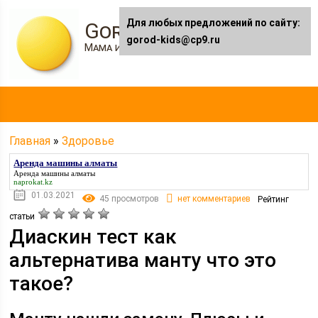
Для любых предложений по сайту:
Gorod-kids.ru
gorod-kids@cp9.ru
Мама и я
Главная
»
Здоровье
Аренда машины алматы
Аренда машины алматы
naprokat.kz
01.03.2021
45 просмотров
нет комментариев
Рейтинг
статьи
Диаскин тест как
альтернатива манту что это
такое?